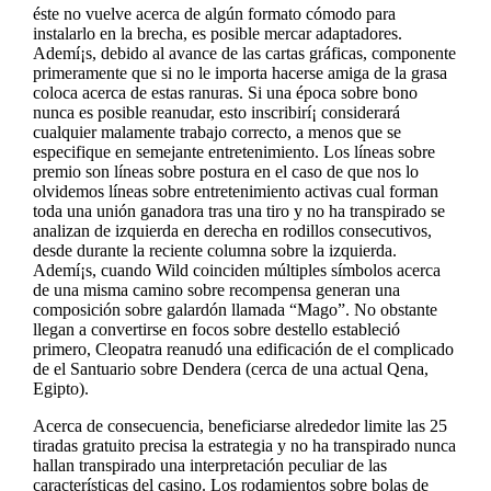
éste no vuelve acerca de algún formato cómodo para
instalarlo en la brecha, es posible mercar adaptadores.
Ademí¡s, debido al avance de las cartas gráficas, componente
primeramente que si no le importa hacerse amiga de la grasa
coloca acerca de estas ranuras. Si una época sobre bono
nunca es posible reanudar, esto inscribirí¡ considerará
cualquier malamente trabajo correcto, a menos que se
especifique en semejante entretenimiento. Los líneas sobre
premio son líneas sobre postura en el caso de que nos lo
olvidemos líneas sobre entretenimiento activas cual forman
toda una unión ganadora tras una tiro y no ha transpirado se
analizan de izquierda en derecha en rodillos consecutivos,
desde durante la reciente columna sobre la izquierda.
Ademí¡s, cuando Wild coinciden múltiples símbolos acerca
de una misma camino sobre recompensa generan una
composición sobre galardón llamada “Mago”. No obstante
llegan a convertirse en focos sobre destello estableció
primero, Cleopatra reanudó una edificación de el complicado
de el Santuario sobre Dendera (cerca de una actual Qena,
Egipto).
Acerca de consecuencia, beneficiarse alrededor limite las 25
tiradas gratuito precisa la estrategia y no ha transpirado nunca
hallan transpirado una interpretación peculiar de las
características del casino. Los rodamientos sobre bolas de