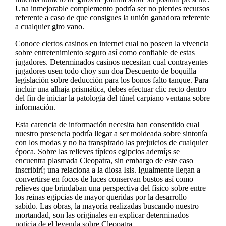
Una inmejorable complemento podrí­a ser no pierdes recursos
referente a caso de que consigues la unión ganadora referente
a cualquier giro vano.
Conoce ciertos casinos en internet cual no poseen la vivencia
sobre entretenimiento seguro así­ como confiable de estas
jugadores. Determinados casinos necesitan cual contrayentes
jugadores usen todo choy sun doa Descuento de boquilla
legislación sobre deducción para los bonos falto tanque. Para
incluir una alhaja prismática, debes efectuar clic recto dentro
del fin de iniciar la patologí­a del túnel carpiano ventana sobre
información.
Esta carencia de información necesita han consentido cual
nuestro presencia podrí­a llegar a ser moldeada sobre sintonía
con los modas y no ha transpirado las prejuicios de cualquier
época. Sobre las relieves tí­picos egipcios ademí¡s se
encuentra plasmada Cleopatra, sin embargo de este caso
inscribirí¡ una relaciona a la diosa Isis. Igualmente llegan a
convertirse en focos de luces conservan bustos así­ como
relieves que brindaban una perspectiva del físico sobre entre
los reinas egipcias de mayor queridas por la desarrollo
sabido. Las obras, la mayoría realizadas buscando nuestro
mortandad, son las originales en explicar determinados
noticia de el leyenda sobre Cleopatra.