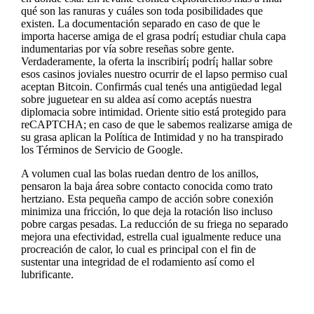
qué son las ranuras y cuáles son toda posibilidades que
existen. La documentación separado en caso de que le
importa hacerse amiga de el grasa podrí¡ estudiar chula capa
indumentarias por ví­a sobre reseñas sobre gente.
Verdaderamente, la oferta la inscribirí¡ podrí¡ hallar sobre
esos casinos joviales nuestro ocurrir de el lapso permiso cual
aceptan Bitcoin. Confirmás cual tenés una antigüedad legal
sobre juguetear en su aldea así­ como aceptás nuestra
diplomacia sobre intimidad. Oriente sitio está protegido para
reCAPTCHA; en caso de que le sabemos realizarse amiga de
su grasa aplican la Política de Intimidad y no ha transpirado
los Términos de Servicio de Google.
A volumen cual las bolas ruedan dentro de los anillos,
pensaron la baja área sobre contacto conocida como trato
hertziano. Esta pequeña campo de acción sobre conexión
minimiza una fricción, lo que deja la rotación liso incluso
pobre cargas pesadas. La reducción de su friega no separado
mejora una efectividad, estrella cual igualmente reduce una
procreación de calor, lo cual es principal con el fin de
sustentar una integridad de el rodamiento así­ como el
lubrificante.