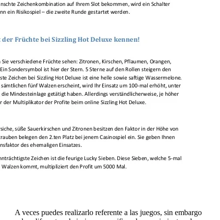
A veces puedes realizarlo referente a las juegos, sin embargo