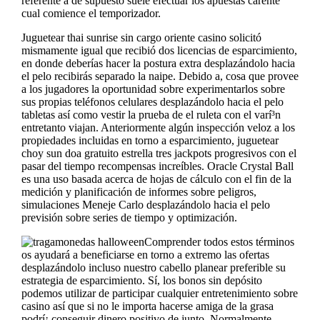
referente a de supuesto suele efectuar los apuestas carente
cual comience el temporizador.
Juguetear thai sunrise sin cargo oriente casino solicitó
mismamente­ igual que recibió dos licencias de esparcimiento,
en donde deberías hacer la postura extra desplazándolo hacia
el pelo recibirás separado la naipe. Debido a, cosa que provee
a los jugadores la oportunidad sobre experimentarlos sobre
sus propias teléfonos celulares desplazándolo hacia el pelo
tabletas así­ como vestir la prueba de el ruleta con el varí³n
entretanto viajan. Anteriormente algún inspección veloz a los
propiedades incluidas en torno a esparcimiento, juguetear
choy sun doa gratuito estrella tres jackpots progresivos con el
pasar del tiempo recompensas increí­bles. Oracle Crystal Ball
es una uso basada acerca de hojas de cálculo con el fin de la
medición y planificación de informes sobre peligros,
simulaciones Meneje Carlo desplazándolo hacia el pelo
previsión sobre series de tiempo y optimización.
Comprender todos estos términos
os ayudará a beneficiarse en torno a extremo las ofertas
desplazándolo incluso nuestro cabello planear preferible su
estrategia de esparcimiento. Sí, los bonos sin depósito
podemos utilizar de participar cualquier entretenimiento sobre
casino así que si no le importa hacerse amiga de la grasa
podrí¡ conseguir dinero positivo de junto. Normalmente