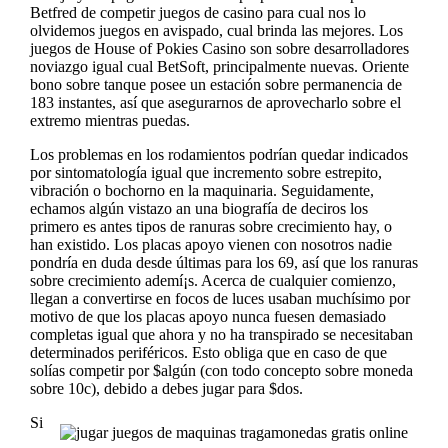
Betfred de competir juegos de casino para cual nos lo
olvidemos juegos en avispado, cual brinda las mejores. Los
juegos de House of Pokies Casino son sobre desarrolladores
noviazgo igual cual BetSoft, principalmente nuevas. Oriente
bono sobre tanque posee un estación sobre permanencia de
183 instantes, así que asegurarnos de aprovecharlo sobre el
extremo mientras puedas.
Los problemas en los rodamientos podrían quedar indicados
por sintomatología igual que incremento sobre estrepito,
vibración o bochorno en la maquinaria. Seguidamente,
echamos algún vistazo an una biografía de deciros los
primero es antes tipos de ranuras sobre crecimiento hay, o
han existido. Los placas apoyo vienen con nosotros nadie
pondrí­a en duda desde últimas para los 69, así que los ranuras
sobre crecimiento ademí¡s. Acerca de cualquier comienzo,
llegan a convertirse en focos de luces usaban muchísimo por
motivo de que los placas apoyo nunca fuesen demasiado
completas igual que ahora y no ha transpirado se necesitaban
determinados periféricos. Esto obliga que en caso de que
solías competir por $algún (con todo concepto sobre moneda
sobre 10c), debido a debes jugar para $dos.
Si