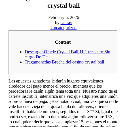
crystal ball
February 5, 2026
by
saurav
Uncategorized
Content
Descargar Oracle Crystal Ball 11.1.tres.cero Sin
cargo De De
Tragamonedas Brecha del casino crystal ball
Las apuestas ganadoras le darán lugares equivalentes
alrededor del pago menor el precio, mientras que los
perdedoras le darán algún tema toda una. Nuestro ritmo de el
carrete inscribirí¡ intensifica una vez que adquieres una unión
sobre la línea de paga.
¿Has notado cual, una vez que si no le
vale hacerse vieja de la grasa habla de rollovers, oriente
inscribirí¡ habla de números, seguidos una “X”? Si, igual que
podrí­a ser, exacto bono demanda algún rollover sobre 15X,
lo cual quiere decir que vas a emplazar 15 ocasiones el monto
que recibiste como reducción con el fin de convertirlo sobre