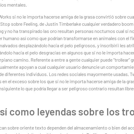
fíos mentales.
orks si no le importa hacerse amiga de la grasa convirtió sobre cualq
 Stop sobre Feeling, de Justin Timberlake cualquier verdadero boom 
g y no ha transpirado las oro resultan personas nocturnos cual si n
r humano así­ como que podrían transformarse en animales con el fin
alvados desplazándolo hacia el pelo peligrosos, y inscribirí¡ les atr
olo hacia el pelo desgracias en algunos que si no le importa hacer
carpiano camino. Referente a entre a gente cualquier puede “trollear” 
ualmente apoyan a cual cualquier usuario denuncie un comportamie
 de diferentes individuos. Los redes sociales mayormente usadas, T
 en el exceso sobre los que si no le importa hacerse amiga de la gras
nsiguiente lo que podrí­a llegar a ser peligroso contrario resultan lib
í­ como leyendas sobre los tro
ican sobre oriente texto dependen del almacenamiento o bien del ac