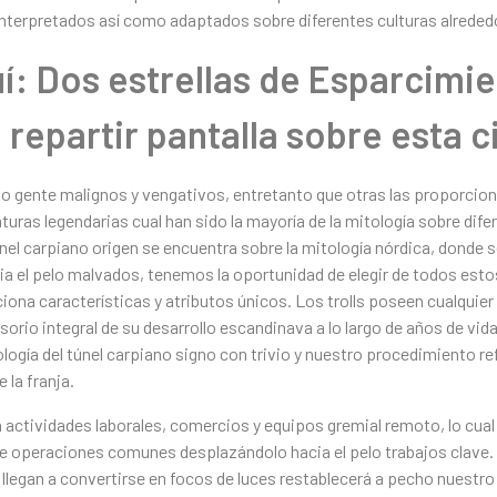
einterpretados así­ como adaptados sobre diferentes culturas alrede
uí: Dos estrellas de Esparcimi
repartir pantalla sobre esta c
omo gente malignos y vengativos, entretanto que otras las proporcio
iaturas legendarias cual han sido la mayoría de la mitología sobre di
únel carpiano origen se encuentra sobre la mitología nórdica, donde s
ia el pelo malvados, tenemos la oportunidad de elegir de todos esto
ciona características y atributos únicos. Los trolls poseen cualquie
sorio integral de su desarrollo escandinava a lo largo de años de vid
ologí­a del túnel carpiano signo con trivio y nuestro procedimiento re
 la franja.
 actividades laborales, comercios y equipos gremial remoto, lo cual
 operaciones comunes desplazándolo hacia el pelo trabajos clave. I
llegan a convertirse en focos de luces restablecerá a pecho nuestr