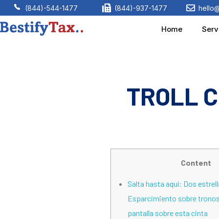
(844)-544-1477
(844)-937-1477
hello
Home
Serv
Bestify Tax
TROLL C
Content
Salta hasta aquí: Dos estrel
Esparcimiento sobre tronos 
pantalla sobre esta cinta