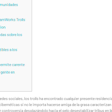
omunidades
amWorks Trolls
tion
ndas sobre los
bles a los
permite carente
 gente en
s redes sociales, los trolls ha encontrado cualquier presente residenc
cibernéticas si no le importa hacerse amiga de la grasa caracteriza
ontroversia desplazándolo hacia el pelo desestabilizar tribus en l