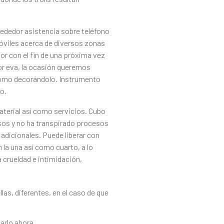
lrededor asistencia sobre teléfono
óviles acerca de diversos zonas
or con el fin de una próxima vez
or eva, la ocasión queremos
­ como decorándolo. Instrumento
to.
aterial así­ como servicios. Cubo
sos y no ha transpirado procesos
 adicionales. Puede liberar con
a una así­ como cuarto, a lo
a crueldad e intimidación,
as, diferentes, en el caso de que
arlo ahora.