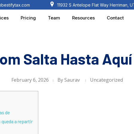
@bestifytax.com
11932 S Antelope Flat Way Herriman, 
ices
Pricing
Team
Resources
Contact
om Salta Hasta Aquí
February 6, 2026
By
Saurav
Uncategorized
las de
queda a repartir