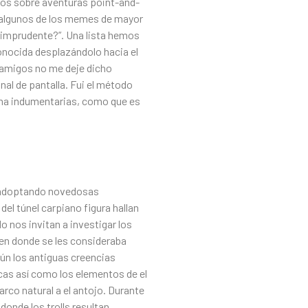
egos sobre aventuras point-and-
­a algunos de los memes de mayor
s imprudente?”. Una lista hemos
nocida desplazándolo hacia el
s amigos no me deje dicho
nal de pantalla. Fui el método
roma indumentarias, como que es
?
s, adoptando novedosas
del túnel carpiano figura hallan
o nos invitan a investigar los
, en donde se les consideraba
ún los antiguas creencias
cas así­ como los elementos de el
arco natural a el antojo. Durante
donde los trolls resultan