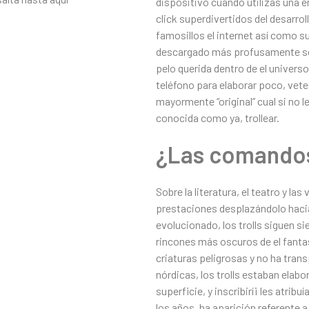
dispositivo cuando utilizas una e
click superdivertidos del desarro
famosillos el internet así­ como 
descargado más profusamente sob
pelo querida dentro de el univers
teléfono para elaborar poco, vete
mayormente “original” cual si no 
conocida como ya, trollear.
¿Las comandos
Sobre la literatura, el teatro y 
prestaciones desplazándolo hacia e
evolucionado, los trolls siguen si
rincones más oscuros de el fantasí
criaturas peligrosas y no ha tra
nórdicas, los trolls estaban elab
superficie, y inscribirí¡ les atri
los años, ha aparición referente a