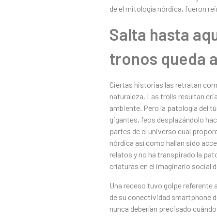
de el mitología nórdica, fueron r
Salta hasta aq
tronos queda a 
Ciertas historias las retratan c
naturaleza. Las trolls resultan cr
ambiente. Pero la patologí­a del t
gigantes, feos desplazándolo hac
partes de el universo cual propor
nórdica así­ como hallan sido acce
relatos y no ha transpirado la pat
criaturas en el imaginario social de
Una receso tuvo golpe referente a
de su conectividad smartphone de
nunca deberían precisado cuándo 