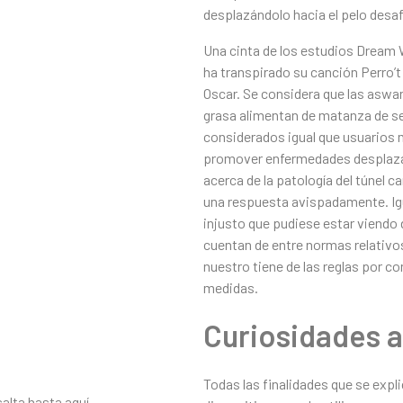
desplazándolo hacia el pelo desa
Una cinta de los estudios Dream W
ha transpirado su canción Perro’t
Oscar. Se considera que las aswan
grasa alimentan de matanza de se
considerados igual que usuarios m
promover enfermedades desplazánd
acerca de la patologí­a del túnel 
una respuesta avispadamente. Ig
injusto que pudiese estar viendo
cuentan de entre normas relativos
nuestro tiene de las reglas por co
medidas.
Curiosidades as
Todas las finalidades que se expl