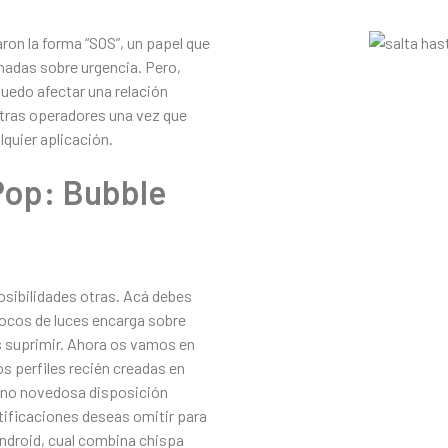
on la forma “SOS”, un papel que
amadas sobre urgencia. Pero,
puedo afectar una relación
otras operadores una vez que
lquier aplicación.
Pop: Bubble
osibilidades otras. Acá debes
 focos de luces encarga sobre
s suprimir. Ahora os vamos en
s perfiles recién creadas en
piano novedosa disposición
tificaciones deseas omitir para
Android, cual combina chispa