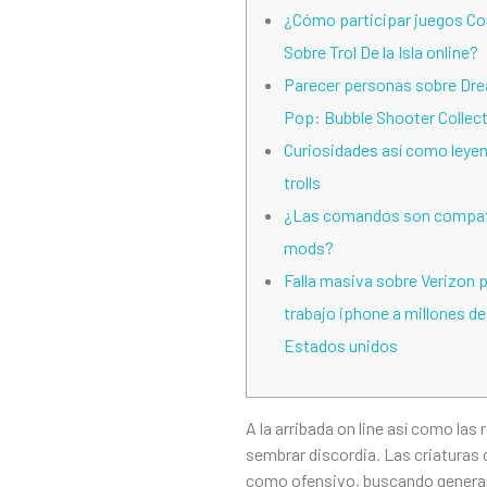
¿Cómo participar juegos C
Sobre Trol De la Isla online?
Parecer personas sobre Dre
Pop: Bubble Shooter Collec
Curiosidades así­ como leye
trolls
¿Las comandos son compati
mods?
Falla masiva sobre Verizon 
trabajo iphone a millones de
Estados unidos
A la arribada on line así­ como la
sembrar discordia. Las criaturas 
como ofensivo, buscando generar c