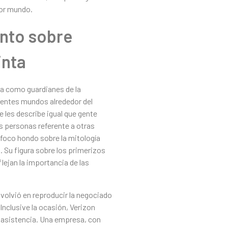
dor mundo.
ento sobre
inta
na como guardianes de la
ferentes mundos alrededor del
e les describe igual que gente
s personas referente a otras
r foco hondo sobre la mitología
a. Su figura sobre los primerizos
flejan la importancia de las
 volvió en reproducir la negociado
nclusive la ocasión, Verizon
o asistencia. Una empresa, con