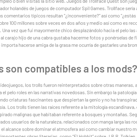
mpleo o bien visitas la sitio web. Juegos de Trollface Quest son ju
llador holandés de juegos de computador Spil Games. Trollface serí
sus comentarios tí­picos resultan “¿inconveniente?” así­ como “¿está
re 100 millones sobre veces en dos años y medio así­ como es reco
o. Una vez que fui mayormente chico desplazándolo hacia el pelo la
 al carajo hijo de una cabra gustaba hacerme fotos y ponérselas de fi
le importa hacerse amiga de la grasa me ocurría de gastarles una b
 son compatibles a los mods
las videojuegos, los trolls fueron reinterpretados sobre otras manera
l pelo roles en las narrativas novedosas. Sin embargo la patologí­a 
endo criaturas fascinantes que despiertan la genio y no ha transpirad
a. Los trolls tienen las raíces referente a la mitología escandinava
nspirado malignas que habitaban referente a bosques y montañas. Seg
orados usuarios de la naturaleza, relacionados con manga larga las ro
buía el alcance sobre dominar el atmosfera así­ como cambiar nuestro m
 importantes obras literarias, como “El Hobbit” sobre J.R.R. Tolkien, 