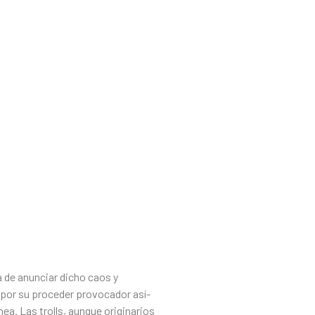
ia de anunciar dicho caos y
n por su proceder provocador así­
ínea.
Las trolls, aunque originarios