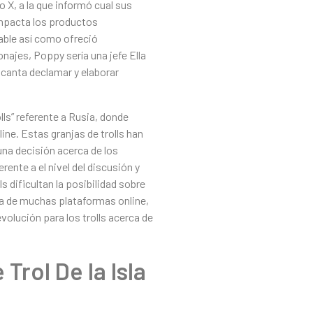
X, a la que informó cual sus
 impacta los productos
ble así­ como ofreció
najes, Poppy serí­a una jefe Ella
ncanta declamar y elaborar
ls” referente a Rusia, donde
ine. Estas granjas de trolls han
una decisión acerca de los
rente a el nivel del discusión y
s dificultan la posibilidad sobre
ca de muchas plataformas online,
olución para los trolls acerca de
rol De la Isla