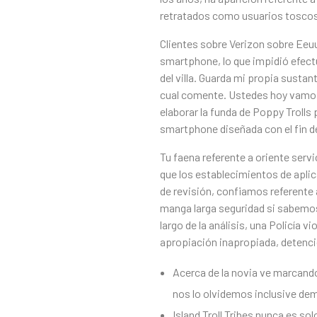
retratados como usuarios toscos
Clientes sobre Verizon sobre Eeuu
smartphone, lo que impidió efect
del villa. Guarda mi propia susta
cual comente. Ustedes hoy vamos 
elaborar la funda de Poppy Trolls
smartphone diseñada con el fin de 
Tu faena referente a oriente servi
que los establecimientos de apli
de revisión, confiamos referente 
manga larga seguridad si sabemos 
largo de la análisis, una Policía 
apropiación inapropiada, detención
Acerca de la novia ve marcando
nos lo olvidemos inclusive de
Island Troll Tribes nunca es so