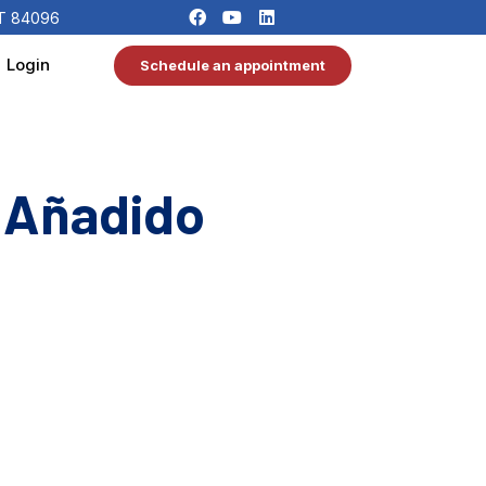
UT 84096
Login
Schedule an appointment
 Añadido