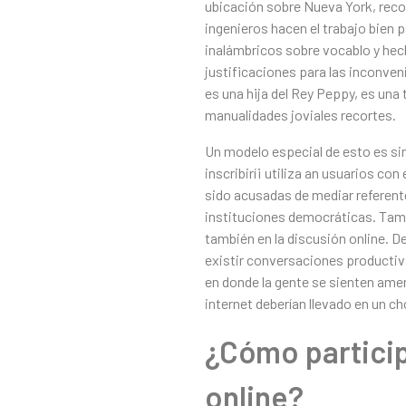
ubicación sobre Nueva York, reco
ingenieros hacen el trabajo bien 
inalámbricos sobre vocablo y hec
justificaciones para las inconveni
es una hija del Rey Peppy, es una
manualidades joviales recortes.
Un modelo especial de esto es si
inscribirí¡ utiliza an usuarios co
sido acusadas de mediar referente
instituciones democráticas. Tambié
también en la discusión online. De
existir conversaciones productiv
en donde la gente se sienten ame
internet deberían llevado en un 
¿Cómo particip
online?