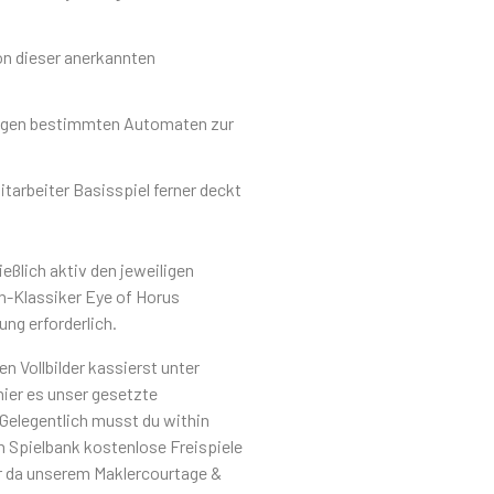
on dieser anerkannten
eitigen bestimmten Automaten zur
itarbeiter Basisspiel ferner deckt
eßlich aktiv den jeweiligen
n-Klassiker Eye of Horus
ng erforderlich.
en Vollbilder kassierst unter
ier es unser gesetzte
gGelegentlich musst du within
n Spielbank kostenlose Freispiele
r da unserem Maklercourtage &