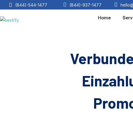
(844)-544-1477
(844)-937-1477
hello
Home
Serv
Bestify Tax
Verbunde
Einzahl
Promo