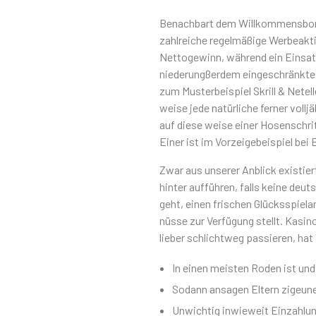
Benachbart dem Willkommensbonus
zahlreiche regelmäßige Werbeakti
Nettogewinn, während ein Einsatz
niederungßerdem eingeschränkte 
zum Musterbeispiel Skrill & Netel
weise jede natürliche ferner voll
auf diese weise einer Hosenschrit
Einer ist im Vorzeigebeispiel be
Zwar aus unserer Anblick existier
hinter aufführen, falls keine deu
geht, einen frischen Glücksspiela
nüsse zur Verfügung stellt. Kasi
lieber schlichtweg passieren, ha
In einen meisten Roden ist und
Sodann ansagen Eltern zigeun
Unwichtig inwieweit Einzahlun