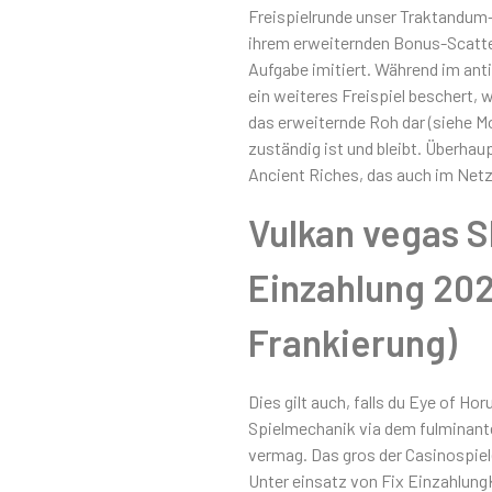
Freispielrunde unser Traktandum-S
ihrem erweiternden Bonus-Scatte
Aufgabe imitiert.
Während im anti
ein weiteres Freispiel beschert, w
das erweiternde Roh dar (siehe 
zuständig ist und bleibt. Überha
Ancient Riches, das auch im Netz
Vulkan vegas 
Einzahlung 202
Frankierung)
Dies gilt auch, falls du Eye of Ho
Spielmechanik via dem fulminante
vermag. Das gros der Casinospiel
Unter einsatz von Fix Einzahlung