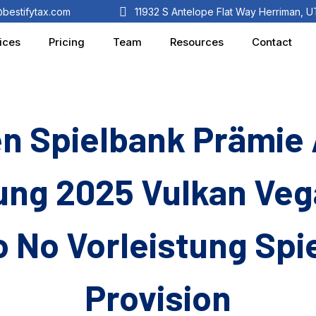
@bestifytax.com
11932 S Antelope Flat Way Herriman, 
ices
Pricing
Team
Resources
Contact
n Spielbank Prämie 
ung 2025 Vulkan Veg
 No Vorleistung Spi
Provision