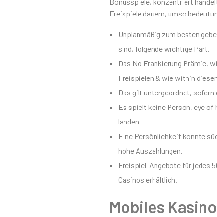
Bonusspiele, konzentriert handelt
Freispiele dauern, umso bedeutung
Unplanmäßig zum besten geben a
sind, folgende wichtige Part.
Das No Frankierung Prämie, wie
Freispielen & wie within diese
Das gilt untergeordnet, sofern
Es spielt keine Person, eye o
landen.
Eine Persönlichkeit konnte süc
hohe Auszahlungen.
Freispiel-Angebote für jedes 5
Casinos erhältlich.
Mobiles Kasin