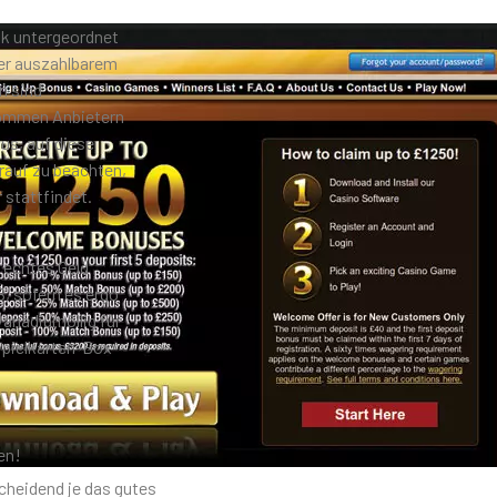
nk untergeordnet
ter auszahlbarem
n sind
kommen Anbietern
us, auf diese
arauf zu beachten,
 stattfindet.
t echtes Geld
, sofern es ergo
vanadiumöllig für
Spielkarten-Box
en!
cheidend je das gutes