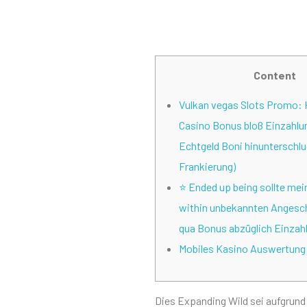
Content
Vulkan vegas Slots Promo:
Casino Bonus bloß Einzahlu
Echtgeld Boni hinunterschl
Frankierung)
⭐ Ended up being sollte mei
within unbekannten Angesc
qua Bonus abzüglich Einzah
Mobiles Kasino Auswertung
Dies Expanding Wild sei aufgrund