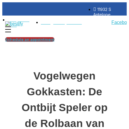
11932 S
Antelope
(844)-937-
Flat Way
hello@bestifytax.com
Facebo
1477
Herriman,
Bestify Tax
UT
84096
Schedule an appointment
Vogelwegen
Gokkasten: De
Ontbijt Speler op
de Rolbaan van