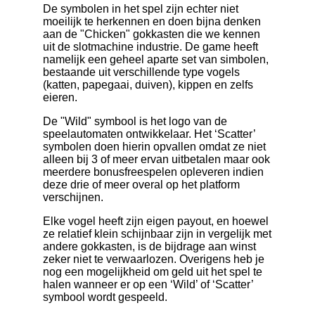
De symbolen in het spel zijn echter niet
moeilijk te herkennen en doen bijna denken
aan de "Chicken" gokkasten die we kennen
uit de slotmachine industrie. De game heeft
namelijk een geheel aparte set van simbolen,
bestaande uit verschillende type vogels
(katten, papegaai, duiven), kippen en zelfs
eieren.
De "Wild" symbool is het logo van de
speelautomaten ontwikkelaar. Het ‘Scatter’
symbolen doen hierin opvallen omdat ze niet
alleen bij 3 of meer ervan uitbetalen maar ook
meerdere bonusfreespelen opleveren indien
deze drie of meer overal op het platform
verschijnen.
Elke vogel heeft zijn eigen payout, en hoewel
ze relatief klein schijnbaar zijn in vergelijk met
andere gokkasten, is de bijdrage aan winst
zeker niet te verwaarlozen. Overigens heb je
nog een mogelijkheid om geld uit het spel te
halen wanneer er op een ‘Wild’ of ‘Scatter’
symbool wordt gespeeld.