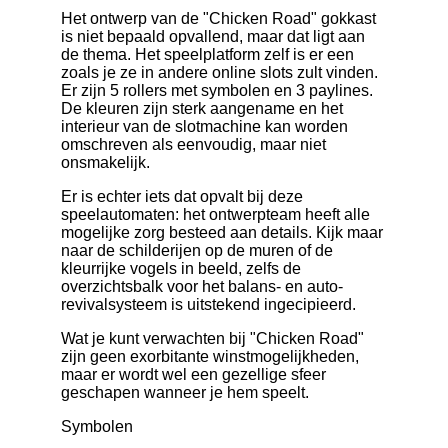
Het ontwerp van de "Chicken Road" gokkast
is niet bepaald opvallend, maar dat ligt aan
de thema. Het speelplatform zelf is er een
zoals je ze in andere online slots zult vinden.
Er zijn 5 rollers met symbolen en 3 paylines.
De kleuren zijn sterk aangename en het
interieur van de slotmachine kan worden
omschreven als eenvoudig, maar niet
onsmakelijk.
Er is echter iets dat opvalt bij deze
speelautomaten: het ontwerpteam heeft alle
mogelijke zorg besteed aan details. Kijk maar
naar de schilderijen op de muren of de
kleurrijke vogels in beeld, zelfs de
overzichtsbalk voor het balans- en auto-
revivalsysteem is uitstekend ingecipieerd.
Wat je kunt verwachten bij "Chicken Road"
zijn geen exorbitante winstmogelijkheden,
maar er wordt wel een gezellige sfeer
geschapen wanneer je hem speelt.
Symbolen