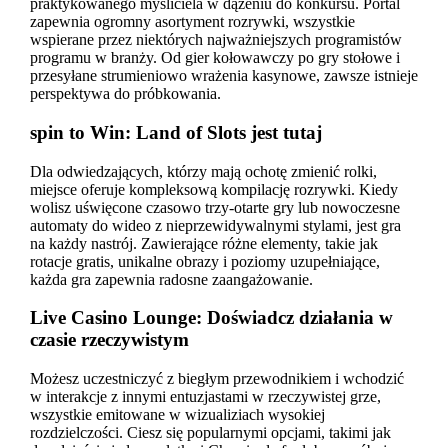
praktykowanego myśliciela w dążeniu do konkursu. Portal
zapewnia ogromny asortyment rozrywki, wszystkie
wspierane przez niektórych najważniejszych programistów
programu w branży. Od gier kołowawczy po gry stołowe i
przesyłane strumieniowo wrażenia kasynowe, zawsze istnieje
perspektywa do próbkowania.
spin to Win: Land of Slots jest tutaj
Dla odwiedzających, którzy mają ochotę zmienić rolki,
miejsce oferuje kompleksową kompilację rozrywki. Kiedy
wolisz uświęcone czasowo trzy-otarte gry lub nowoczesne
automaty do wideo z nieprzewidywalnymi stylami, jest gra
na każdy nastrój. Zawierające różne elementy, takie jak
rotacje gratis, unikalne obrazy i poziomy uzupełniające,
każda gra zapewnia radosne zaangażowanie.
Live Casino Lounge: Doświadcz działania w
czasie rzeczywistym
Możesz uczestniczyć z biegłym przewodnikiem i wchodzić
w interakcje z innymi entuzjastami w rzeczywistej grze,
wszystkie emitowane w wizualiziach wysokiej
rozdzielczości. Ciesz się popularnymi opcjami, takimi jak