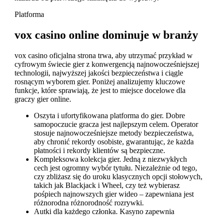
Platforma
vox casino online dominuje w branży
vox casino oficjalna strona trwa, aby utrzymać przykład w
cyfrowym świecie gier z konwergencją najnowocześniejszej
technologii, najwyższej jakości bezpieczeństwa i ciągle
rosnącym wyborem gier. Poniżej analizujemy kluczowe
funkcje, które sprawiają, że jest to miejsce docelowe dla
graczy gier online.
Oszyta i ufortyfikowana platforma do gier. Dobre
samopoczucie gracza jest najlepszym celem. Operator
stosuje najnowocześniejsze metody bezpieczeństwa,
aby chronić rekordy osobiste, gwarantując, że każda
płatności i rekordy klientów są bezpieczne.
Kompleksowa kolekcja gier. Jedną z niezwykłych
cech jest ogromny wybór tytułu. Niezależnie od tego,
czy zbliżasz się do uroku klasycznych opcji stołowych,
takich jak Blackjack i Wheel, czy też wybierasz
pośpiech najnowszych gier wideo – zapewniana jest
różnorodna różnorodność rozrywki.
Autki dla każdego członka. Kasyno zapewnia