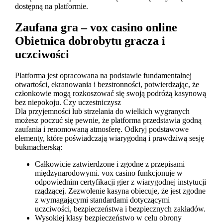
dostępną na platformie.
Zaufana gra – vox casino online
Obietnica dobrobytu gracza i
uczciwości
Platforma jest opracowana na podstawie fundamentalnej
otwartości, ekranowania i bezstronności, potwierdzając, że
członkowie mogą rozkoszować się swoją podróżą kasynową
bez niepokoju. Czy uczestniczysz
Dla przyjemności lub strzelania do wielkich wygranych
możesz poczuć się pewnie, że platforma przedstawia godną
zaufania i renomowaną atmosferę. Odkryj podstawowe
elementy, które poświadczają wiarygodną i prawdziwą sesję
bukmacherską:
Całkowicie zatwierdzone i zgodne z przepisami
międzynarodowymi. vox casino funkcjonuje w
odpowiednim certyfikacji gier z wiarygodnej instytucji
rządzącej. Zezwolenie kasyna obiecuje, że jest zgodne
z wymagającymi standardami dotyczącymi
uczciwości, bezpieczeństwa i bezpiecznych zakładów.
Wysokiej klasy bezpieczeństwo w celu obrony