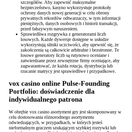
szczegółów. Aby zapewnić maksymalne
bezpieczeństwo, kasyno wykorzystuje protokoły
ochrony danych nowej generacji w celu obrony
prywatnych rekordów odtwarzaczy, w tym informacji
pieniężnych, danych osobowych i historii transakcji,
przed fałszywym naruszeniem.
Sprawiedliwa rozgrywka z generatorami liczb
losowych. Każde dywersje dostępne w usłudze
wykorzystują silniki uczciwości, aby upewnić się, że
zakończenia są całkowicie arbitralne i bezstronne. Te
losowe generatory liczb są rutynowo oceniane i
zatwierdzane przez zewnętrzne firmy oceniające, aby
zagwarantować, że każda rotacja, dystrybucja lub
rzucanie matrycy jest sprawiedliwe i przypadkowe.
vox casino online Pulse-Founding
Portfolio: doświadczenie dla
indywidualnego patrona
W obrębie vox casino asortyment gry jest skomponowany w
celu dostosowania różnorodnego asortymentu
odwiedzających, w przypadkach, w których jesteś
nieformalnym graczem szukającym szybkiej rozrywki lub