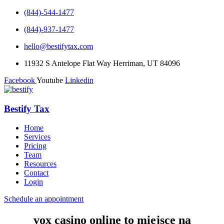
(844)-544-1477
(844)-937-1477
hello@bestifytax.com
11932 S Antelope Flat Way Herriman, UT 84096
Facebook
Youtube
Linkedin
Bestify Tax
Home
Services
Pricing
Team
Resources
Contact
Login
Schedule an appointment
vox casino online to miejsce na