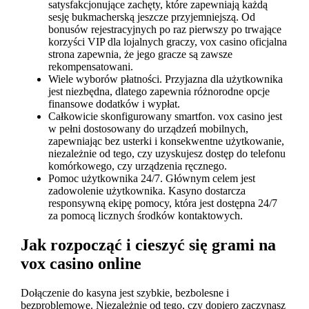
satysfakcjonujące zachęty, które zapewniają każdą
sesję bukmacherską jeszcze przyjemniejszą. Od
bonusów rejestracyjnych po raz pierwszy po trwające
korzyści VIP dla lojalnych graczy, vox casino oficjalna
strona zapewnia, że ​​jego gracze są zawsze
rekompensatowani.
Wiele wyborów płatności. Przyjazna dla użytkownika
jest niezbędna, dlatego zapewnia różnorodne opcje
finansowe dodatków i wypłat.
Całkowicie skonfigurowany smartfon. vox casino jest
w pełni dostosowany do urządzeń mobilnych,
zapewniając bez usterki i konsekwentne użytkowanie,
niezależnie od tego, czy uzyskujesz dostęp do telefonu
komórkowego, czy urządzenia ręcznego.
Pomoc użytkownika 24/7. Głównym celem jest
zadowolenie użytkownika. Kasyno dostarcza
responsywną ekipę pomocy, która jest dostępna 24/7
za pomocą licznych środków kontaktowych.
Jak rozpocząć i cieszyć się grami na
vox casino online
Dołączenie do kasyna jest szybkie, bezbolesne i
bezproblemowe. Niezależnie od tego, czy dopiero zaczynasz