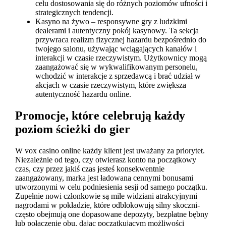
celu dostosowania się do różnych poziomów ufności i
strategicznych tendencji.
Kasyno na żywo – responsywne gry z ludzkimi
dealerami i autentyczny pokój kasynowy. Ta sekcja
przywraca realizm fizycznej hazardu bezpośrednio do
twojego salonu, używając wciągających kanałów i
interakcji w czasie rzeczywistym. Użytkownicy mogą
zaangażować się w wykwalifikowanym personelu,
wchodzić w interakcje z sprzedawcą i brać udział w
akcjach w czasie rzeczywistym, które zwiększa
autentyczność hazardu online.
Promocje, które celebrują każdy
poziom ścieżki do gier
W vox casino online każdy klient jest uważany za priorytet.
Niezależnie od tego, czy otwierasz konto na początkowy
czas, czy przez jakiś czas jesteś konsekwentnie
zaangażowany, marka jest ładowana cennymi bonusami
utworzonymi w celu podniesienia sesji od samego początku.
Zupełnie nowi członkowie są mile widziani atrakcyjnymi
nagrodami w pokładzie, które odblokowują silny skoczni-
często obejmują one dopasowane depozyty, bezpłatne bębny
lub połączenie obu, dając początkującym możliwości