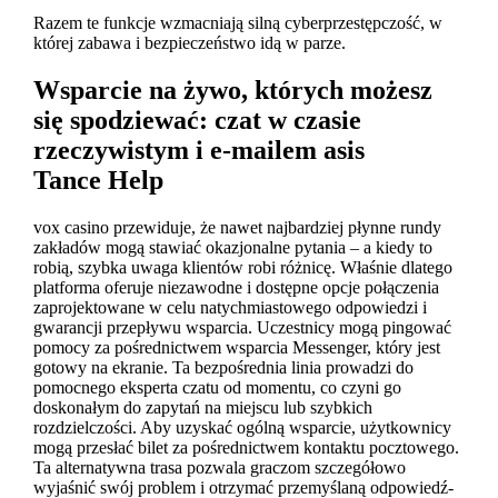
Razem te funkcje wzmacniają silną cyberprzestępczość, w
której zabawa i bezpieczeństwo idą w parze.
Wsparcie na żywo, których możesz
się spodziewać: czat w czasie
rzeczywistym i e-mailem asis
Tance Help
vox casino przewiduje, że nawet najbardziej płynne rundy
zakładów mogą stawiać okazjonalne pytania – a kiedy to
robią, szybka uwaga klientów robi różnicę. Właśnie dlatego
platforma oferuje niezawodne i dostępne opcje połączenia
zaprojektowane w celu natychmiastowego odpowiedzi i
gwarancji przepływu wsparcia. Uczestnicy mogą pingować
pomocy za pośrednictwem wsparcia Messenger, który jest
gotowy na ekranie. Ta bezpośrednia linia prowadzi do
pomocnego eksperta czatu od momentu, co czyni go
doskonałym do zapytań na miejscu lub szybkich
rozdzielczości. Aby uzyskać ogólną wsparcie, użytkownicy
mogą przesłać bilet za pośrednictwem kontaktu pocztowego.
Ta alternatywna trasa pozwala graczom szczegółowo
wyjaśnić swój problem i otrzymać przemyślaną odpowiedź-