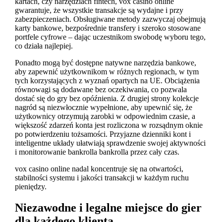
kartach, czy narzędziach fintech, vox casino online
gwarantuje, że wszystkie transakcje są wydajne i przy
zabezpieczeniach. Obsługiwane metody zazwyczaj obejmują
karty bankowe, bezpośrednie transfery i szeroko stosowane
portfele cyfrowe – dając uczestnikom swobodę wyboru tego,
co działa najlepiej.
Ponadto mogą być dostępne natywne narzędzia bankowe,
aby zapewnić użytkownikom w różnych regionach, w tym
tych korzystających z wyznań opartych na UE. Obciążenia
równowagi są dodawane bez oczekiwania, co pozwala
dostać się do gry bez opóźnienia. Z drugiej strony kolekcje
nagród są niezwłocznie wypełnione, aby upewnić się, że
użytkownicy otrzymują zarobki w odpowiednim czasie, a
większość zdarzeń konta jest rozliczona w rozsądnym oknie
po potwierdzeniu tożsamości. Przyjazne dzienniki kont i
inteligentne układy ułatwiają sprawdzenie swojej aktywności
i monitorowanie bankrolla bankrolla przez cały czas.
vox casino online nadal koncentruje się na otwartości,
stabilności systemu i jakości transakcji w każdym ruchu
pieniędzy.
Niezawodne i legalne miejsce do gier
dla każdego klienta