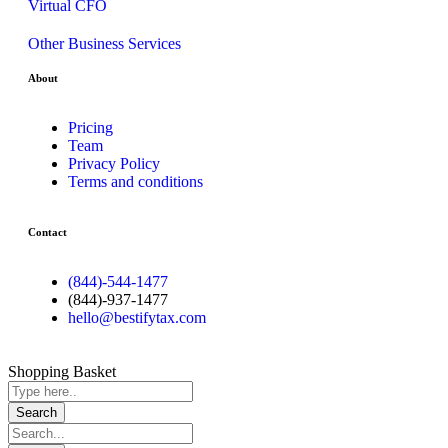
Virtual CFO
Other Business Services
About
Pricing
Team
Privacy Policy
Terms and conditions
Contact
(844)-544-1477
(844)-937-1477
hello@bestifytax.com
Shopping Basket