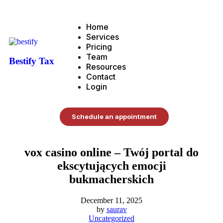
Home
Services
Pricing
Team
Bestify Tax
Resources
Contact
Login
Schedule an appointment
vox casino online – Twój portal do
ekscytujących emocji
bukmacherskich
December 11, 2025
by
saurav
Uncategorized