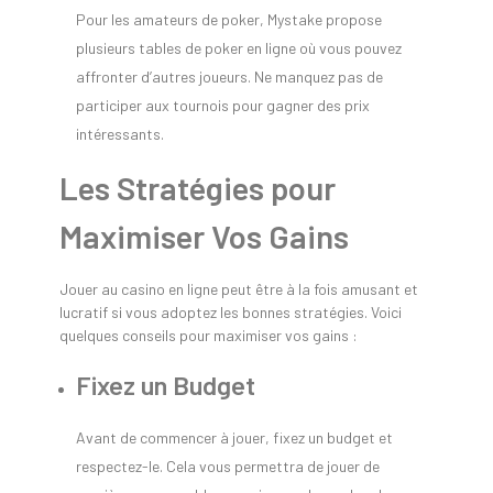
Pour les amateurs de poker, Mystake propose
plusieurs tables de poker en ligne où vous pouvez
affronter d’autres joueurs. Ne manquez pas de
participer aux tournois pour gagner des prix
intéressants.
Les Stratégies pour
Maximiser Vos Gains
Jouer au casino en ligne peut être à la fois amusant et
lucratif si vous adoptez les bonnes stratégies. Voici
quelques conseils pour maximiser vos gains :
Fixez un Budget
Avant de commencer à jouer, fixez un budget et
respectez-le. Cela vous permettra de jouer de