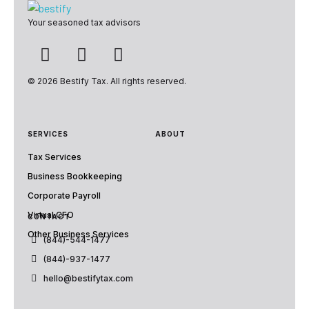
Bestify Tax
Your seasoned tax advisors
© 2026 Bestify Tax. All rights reserved.
SERVICES
ABOUT
Tax Services
Business Bookkeeping
Corporate Payroll
Virtual CFO
CONTACT
Other Business Services
(844)-544-1477
(844)-937-1477
hello@bestifytax.com