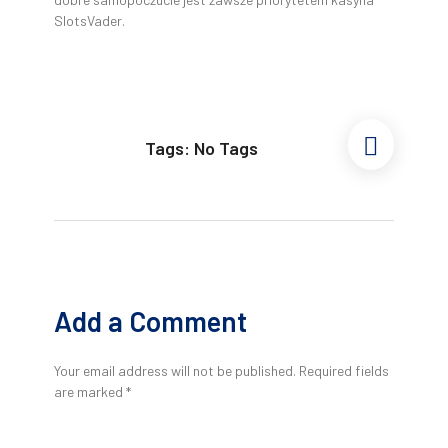
SlotsVader.
Tags: No Tags
Add a Comment
Your email address will not be published. Required fields
are marked *