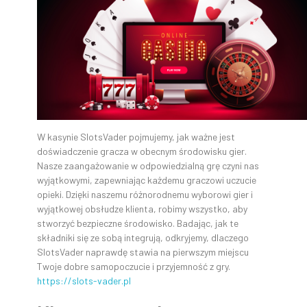
W kasynie SlotsVader pojmujemy, jak ważne jest
doświadczenie gracza w obecnym środowisku gier.
Nasze zaangażowanie w odpowiedzialną grę czyni nas
wyjątkowymi, zapewniając każdemu graczowi uczucie
opieki. Dzięki naszemu różnorodnemu wyborowi gier i
wyjątkowej obsłudze klienta, robimy wszystko, aby
stworzyć bezpieczne środowisko. Badając, jak te
składniki się ze sobą integrują, odkryjemy, dlaczego
SlotsVader naprawdę stawia na pierwszym miejscu
Twoje dobre samopoczucie i przyjemność z gry.
https://slots-vader.pl