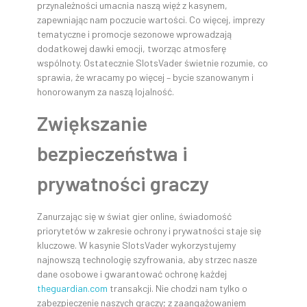
przynależności umacnia naszą więź z kasynem,
zapewniając nam poczucie wartości. Co więcej, imprezy
tematyczne i promocje sezonowe wprowadzają
dodatkowej dawki emocji, tworząc atmosferę
wspólnoty. Ostatecznie SlotsVader świetnie rozumie, co
sprawia, że wracamy po więcej – bycie szanowanym i
honorowanym za naszą lojalność.
Zwiększanie
bezpieczeństwa i
prywatności graczy
Zanurzając się w świat gier online, świadomość
priorytetów w zakresie ochrony i prywatności staje się
kluczowe. W kasynie SlotsVader wykorzystujemy
najnowszą technologię szyfrowania, aby strzec nasze
dane osobowe i gwarantować ochronę każdej
theguardian.com
transakcji. Nie chodzi nam tylko o
zabezpieczenie naszych graczy; z zaangażowaniem