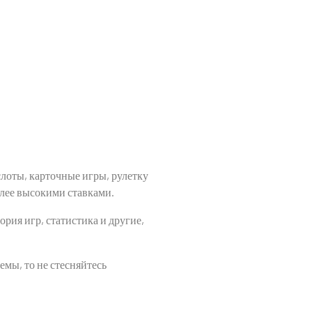
слоты, карточные игры, рулетку
олее высокими ставками.
рия игр, статистика и другие,
емы, то не стесняйтесь