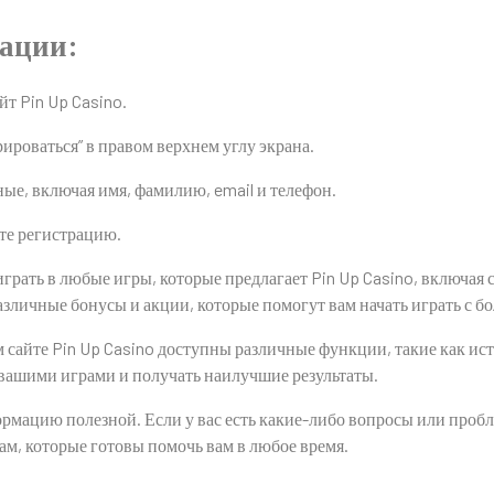
рации:
йт Pin Up Casino.
ироваться” в правом верхнем углу экрана.
ные, включая имя, фамилию, email и телефон.
те регистрацию.
грать в любые игры, которые предлагает Pin Up Casino, включая 
азличные бонусы и акции, которые помогут вам начать играть с б
сайте Pin Up Casino доступны различные функции, такие как исто
 вашими играми и получать наилучшие результаты.
рмацию полезной. Если у вас есть какие-либо вопросы или пробл
м, которые готовы помочь вам в любое время.