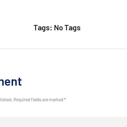
Tags: No Tags
ment
lished. Required fields are marked *