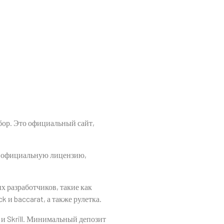
бор. Это официальный сайт,
ет официальную лицензию,
х разработчиков, такие как
k и baccarat, а также рулетка.
r и Skrill. Минимальный депозит