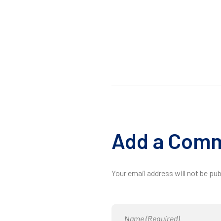
Add a Com
Your email address will not be pub