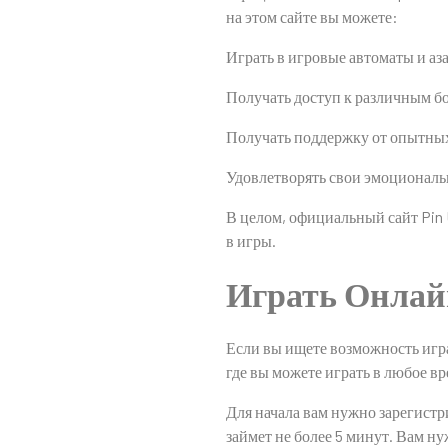
на этом сайте вы можете:
Играть в игровые автоматы и а
Получать доступ к различным бо
Получать поддержку от опытных
Удовлетворять свои эмоциональн
В целом, официальный сайт Pin 
в игры.
Играть Онлай
Если вы ищете возможность игра
где вы можете играть в любое вр
Для начала вам нужно зарегистр
займет не более 5 минут. Вам н