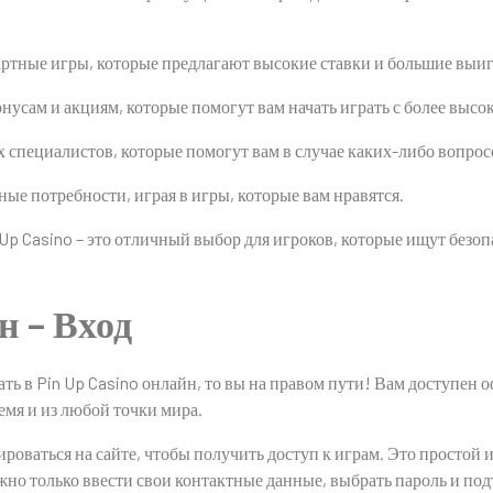
зартные игры, которые предлагают высокие ставки и большие вы
нусам и акциям, которые помогут вам начать играть с более высо
 специалистов, которые помогут вам в случае каких-либо вопрос
ые потребности, играя в игры, которые вам нравятся.
Up Casino – это отличный выбор для игроков, которые ищут безо
н – Вход
ть в Pin Up Casino онлайн, то вы на правом пути! Вам доступен 
емя и из любой точки мира.
ироваться на сайте, чтобы получить доступ к играм. Это простой
ужно только ввести свои контактные данные, выбрать пароль и по