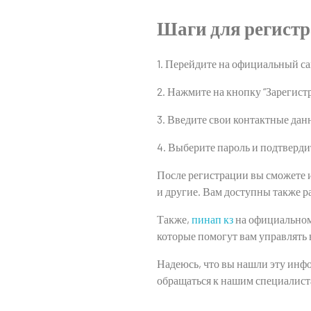
Шаги для регист
1. Перейдите на официальный са
2. Нажмите на кнопку “Зарегистр
3. Введите свои контактные дан
4. Выберите пароль и подтверди
После регистрации вы сможете и
и другие. Вам доступны также р
Также,
пинап кз
на официальном 
которые помогут вам управлять
Надеюсь, что вы нашли эту инфо
обращаться к нашим специалиста