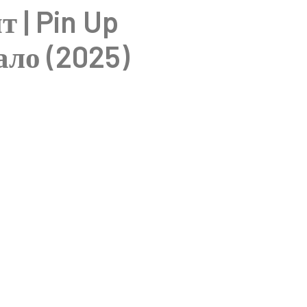
 | Pin Up
ало (2025)