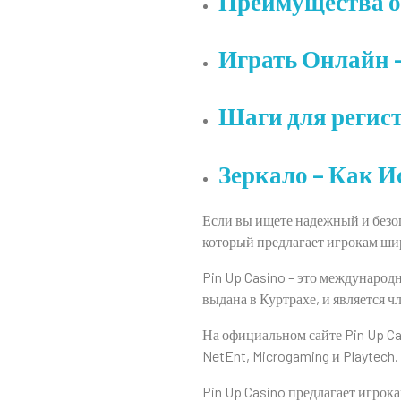
Преимущества оф
Играть Онлайн –
Шаги для регис
Зеркало – Как И
Если вы ищете надежный и безоп
который предлагает игрокам шир
Pin Up Casino – это международ
выдана в Куртрахе, и является
На официальном сайте Pin Up Ca
NetEnt, Microgaming и Playtech. 
Pin Up Casino предлагает игрока