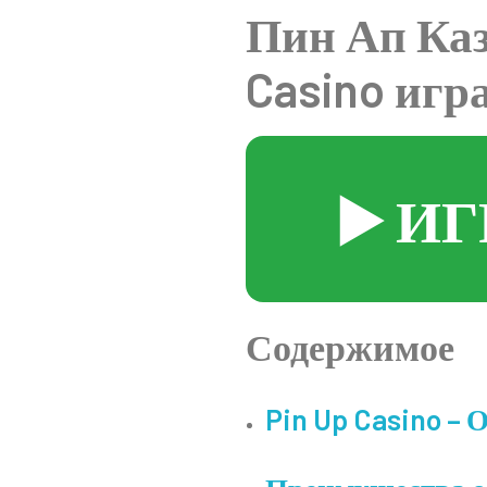
Пин Ап Каз
Casino игра
▶️ И
Содержимое
Pin Up Casino 