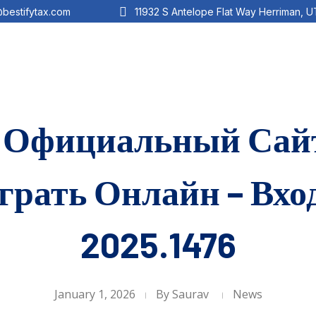
@bestifytax.com
11932 S Antelope Flat Way Herriman, 
 Официальный Сайт
грать Онлайн – Вхо
2025.1476
January 1, 2026
By
Saurav
News