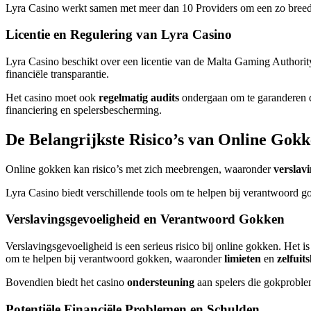
Lyra Casino werkt samen met meer dan 10 Providers om een zo breed 
Licentie en Regulering van Lyra Casino
Lyra Casino beschikt over een licentie van de Malta Gaming Authority
financiële transparantie.
Het casino moet ook
regelmatig audits
ondergaan om te garanderen dat
financiering en spelersbescherming.
De Belangrijkste Risico’s van Online Gokk
Online gokken kan risico’s met zich meebrengen, waaronder
verslavi
Lyra Casino biedt verschillende tools om te helpen bij verantwoord
Verslavingsgevoeligheid en Verantwoord Gokken
Verslavingsgevoeligheid is een serieus risico bij online gokken. Het i
om te helpen bij verantwoord gokken, waaronder
limieten
en
zelfuits
Bovendien biedt het casino
ondersteuning
aan spelers die gokproble
Potentiële Financiële Problemen en Schulden