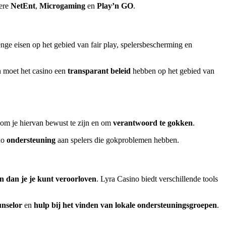
dere
NetEnt
,
Microgaming
en
Play’n GO
.
nge eisen op het gebied van fair play, spelersbescherming en
en moet het casino een
transparant beleid
hebben op het gebied van
l om je hiervan bewust te zijn en om
verantwoord te gokken
.
no
ondersteuning
aan spelers die gokproblemen hebben.
n dan je je kunt veroorloven
. Lyra Casino biedt verschillende tools
unselor
en
hulp bij het vinden van lokale ondersteuningsgroepen
.