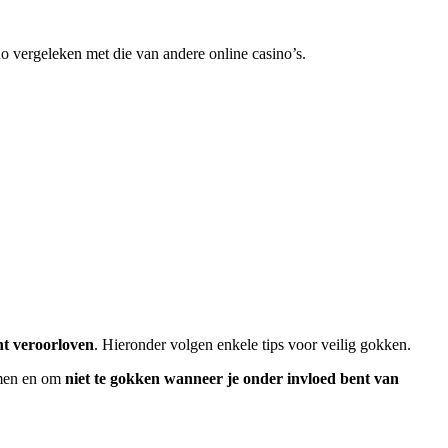
no vergeleken met die van andere online casino’s.
nt veroorloven
. Hieronder volgen enkele tips voor veilig gokken.
men en om
niet te gokken wanneer je onder invloed bent van