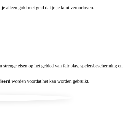
 je alleen gokt met geld dat je je kunt veroorloven.
strenge eisen op het gebied van fair play, spelersbescherming en
fieerd
worden voordat het kan worden gebruikt.