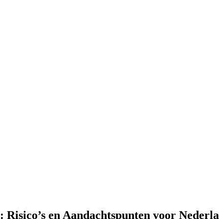
: Risico’s en Aandachtspunten voor Nederla