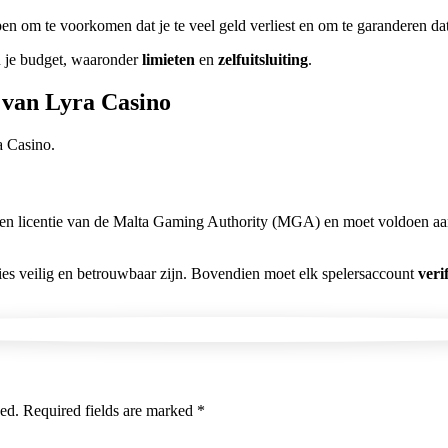
pen om te voorkomen dat je te veel geld verliest en om te garanderen dat
an je budget, waaronder
limieten
en
zelfuitsluiting
.
 van Lyra Casino
a Casino.
 een licentie van de Malta Gaming Authority (MGA) en moet voldoen aan 
ties veilig en betrouwbaar zijn. Bovendien moet elk spelersaccount
veri
hed. Required fields are marked *