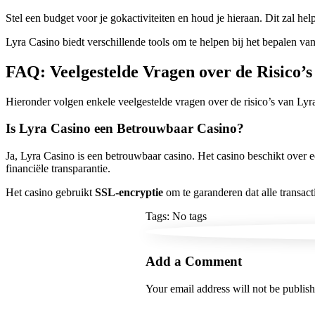
Stel een budget voor je gokactiviteiten en houd je hieraan. Dit zal hel
Lyra Casino biedt verschillende tools om te helpen bij het bepalen v
FAQ: Veelgestelde Vragen over de Risico’s
Hieronder volgen enkele veelgestelde vragen over de risico’s van Lyr
Is Lyra Casino een Betrouwbaar Casino?
Ja, Lyra Casino is een betrouwbaar casino. Het casino beschikt over
financiële transparantie.
Het casino gebruikt
SSL-encryptie
om te garanderen dat alle transac
Tags: No tags
Add a Comment
Your email address will not be publis