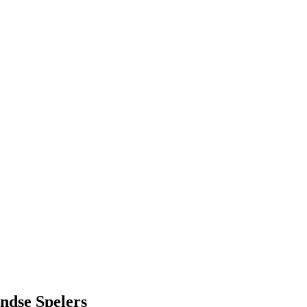
ndse Spelers