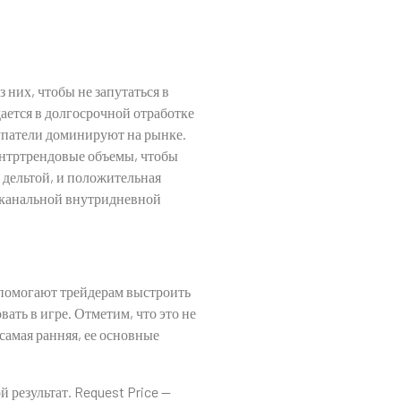
них, чтобы не запутаться в
ается в долгосрочной отработке
купатели доминируют на рынке.
онтртрендовые объемы, чтобы
я дельтой, и положительная
я канальной внутридневной
 помогают трейдерам выстроить
ть в игре. Отметим, что это не
самая ранняя, ее основные
й результат. Request Price —