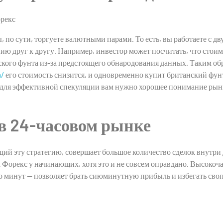
 по сути, торгуете валютными парами. То есть, вы работаете с д
нию друг к другу. Например, инвестор может посчитать, что стоим
ого фунта из-за предстоящего обнародования данных. Таким обр
m/
его стоимость снизится, и одновременно купит британский фунт,
о для эффективной спекуляции вам нужно хорошее понимание рынка
в 24-часовом рынке
ий эту стратегию, совершает большое количество сделок внутри
Форекс у начинающих, хотя это и не совсем оправдано. Высокоч
о минут — позволяет брать сиюминутную прибыль и избегать своп