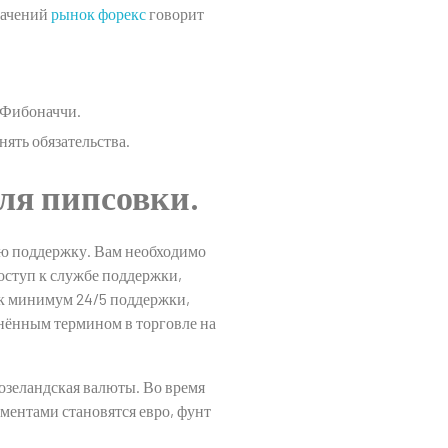
значений
рынок форекс
говорит
у Фибоначчи.
ять обязательства.
для пипсовки.
ую поддержку. Вам необходимо
доступ к службе поддержки,
ак минимум 24/5 поддержки,
нённым термином в торговле на
озеландская валюты. Во время
ментами становятся евро, фунт