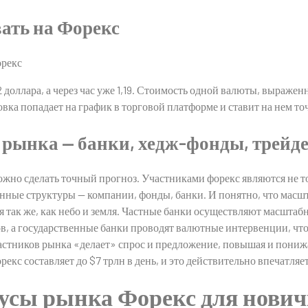
вать на Форекс
2 доллара, а через час уже 1,19. Стоимость одной валюты, выражен
вка попадает на график в торговой платформе и ставит на нем то
рынка — банки, хедж-фонды, трейд
жно сделать точный прогноз. Участниками форекс являются не то
ные структуры — компании, фонды, банки. И понятно, что масшт
 так же, как небо и земля. Частные банки осуществляют масшта
в, а государственные банки проводят валютные интервенции, чт
частников рынка «делает» спрос и предложение, повышая и пони
кс составляет до $7 трлн в день, и это действительно впечатляет
сы рынка Форекс для нович