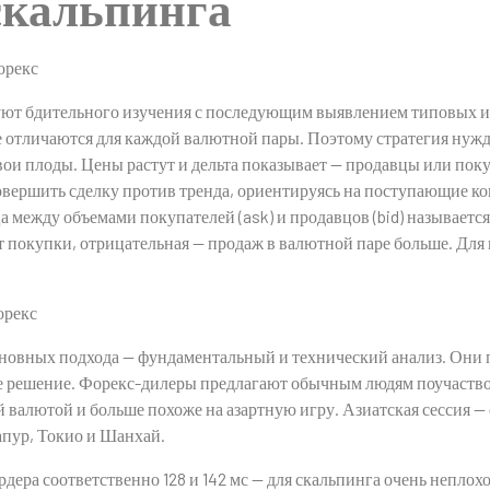
скальпинга
ют бдительного изучения с последующим выявлением типовых из 
 отличаются для каждой валютной пары. Поэтому стратегия нужд
вои плоды. Цены растут и дельта показывает — продавцы или по
совершить сделку против тренда, ориентируясь на поступающие к
а между объемами покупателей (ask) и продавцов (bid) называетс
т покупки, отрицательная — продаж в валютной паре больше. Дл
сновных подхода — фундаментальный и технический анализ. Они
е решение. Форекс-дилеры предлагают обычным людям поучаствова
й валютой и больше похоже на азартную игру. Азиатская сессия — 
пур, Токио и Шанхай.
дера соответственно 128 и 142 мс — для скальпинга очень неплохо