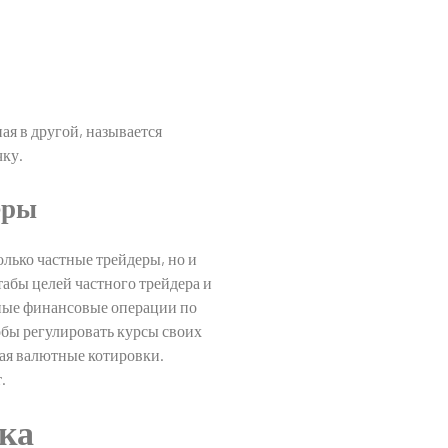
ная в другой, называется
чку.
еры
лько частные трейдеры, но и
абы целей частного трейдера и
бные финансовые операции по
обы регулировать курсы своих
жая валютные котировки.
.
ка