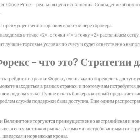
Open/Close Price — реальная цена исполнения. Совпадение обоих 
.
т преимущественно торговля валютой через брокера.
аходимся в точке «2», с точки «1» в точку «2» растягиваем сетк
т лучшие торговые условия по счету и будет ответственно выполн
орекс – что это? Стратегии 
чать трейдинг на рынке Форекс, очень важно определить доступн
 можете находиться в разных странах, и поэтому вам потребуется 
ашем родном языке. Лучше искать брокера, который предлагает к
проблем служба поддержки была доступна. Еще одним распростра
 и Веллингтоне торгуются преимущественно австралийская и нов
льше всего участников рынка. А самыми востребованными инстру
, шведская и норвежская кроны.