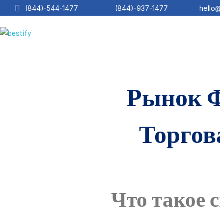
(844)-544-1477
(844)-937-1477
hello
Bestify Tax
Рынок Ф
Торгов
Что такое 