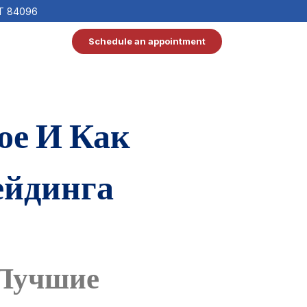
UT 84096
Schedule an appointment
ое И Как
ейдинга
 Лучшие