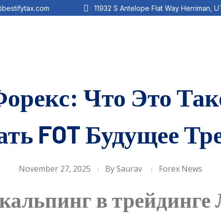
@bestifytax.com
11932 S Antelope Flat Way Herriman, 
орекс: Что Это Так
ать FOT Будущее Тр
November 27, 2025
By
Saurav
Forex News
скальпинг в трейдинге